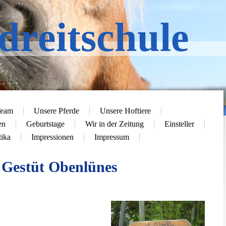
dreitschule
eam
Unsere Pferde
Unsere Hoftiere
en
Geburtstage
Wir in der Zeitung
Einsteller
tika
Impressionen
Impressum
Gestüt Obenlünes