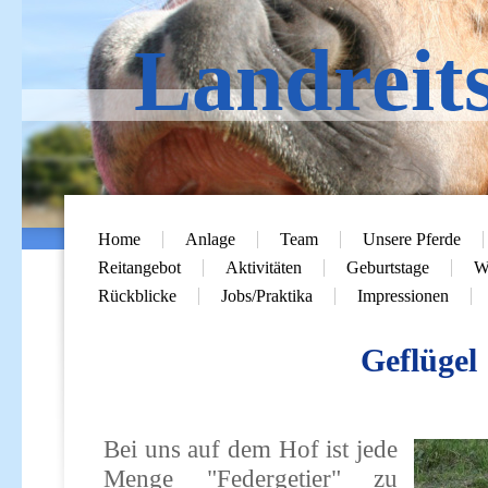
Landreit
Home
Anlage
Team
Unsere Pferde
Reitangebot
Aktivitäten
Geburtstage
Wi
Rückblicke
Jobs/Praktika
Impressionen
Geflügel
i
Bei uns auf dem Hof ist jede
Menge "Federgetier" zu