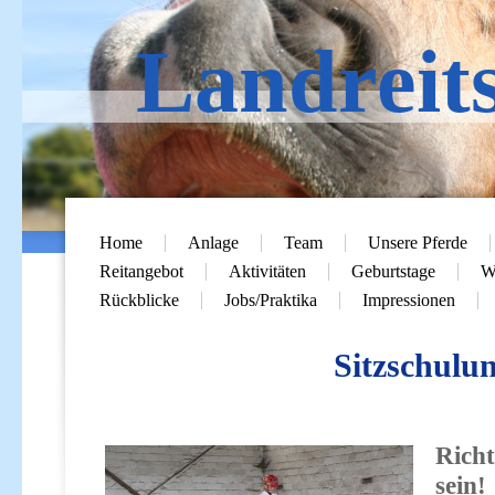
Landreit
Home
Anlage
Team
Unsere Pferde
Reitangebot
Aktivitäten
Geburtstage
Wi
Rückblicke
Jobs/Praktika
Impressionen
Sitzschulu
i
Richt
sein!