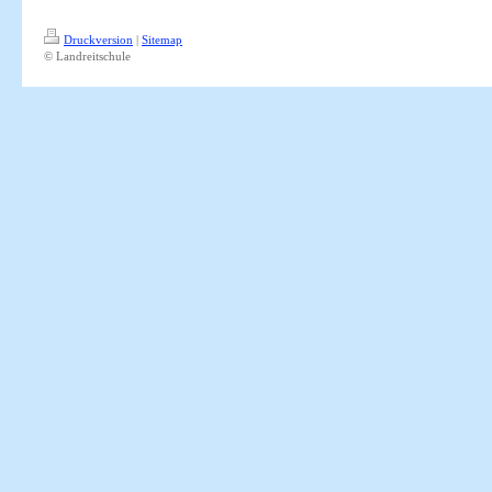
Druckversion
|
Sitemap
© Landreitschule