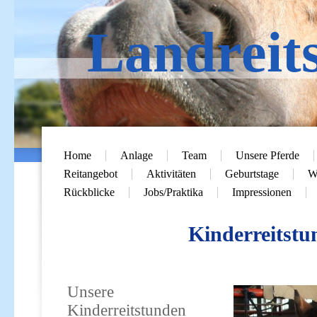
Landreit
Home
Anlage
Team
Unsere Pferde
Reitangebot
Aktivitäten
Geburtstage
Wi
Rückblicke
Jobs/Praktika
Impressionen
Kinderreitstu
i
Unsere
Kinderreitstunden