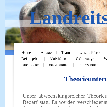
Landreit
Home
Anlage
Team
Unsere Pferde
Reitangebot
Aktivitäten
Geburtstage
Wi
Rückblicke
Jobs/Praktika
Impressionen
Theorieunterr
Unser abwechslungsreicher Theorieun
Bedarf statt. Es werden verschieden