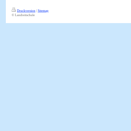
Druckversion
|
Sitemap
© Landreitschule