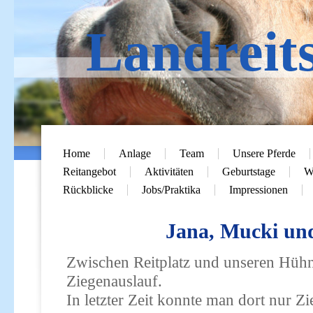
Landreit
Home
Anlage
Team
Unsere Pferde
Reitangebot
Aktivitäten
Geburtstage
Wi
Rückblicke
Jobs/Praktika
Impressionen
Jana, Mucki und
Zwischen Reitplatz und unseren Hühn
Ziegenauslauf.
In letzter Zeit konnte man dort nur Z