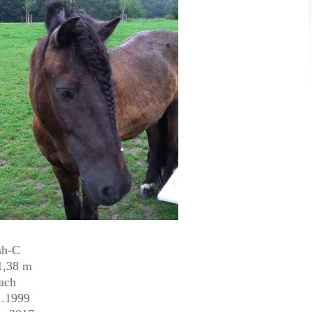
elsh-C
38 m
ach
.1999