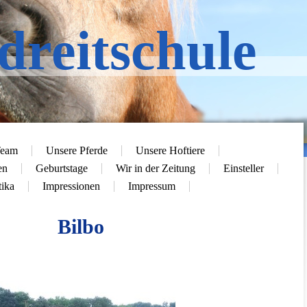
dreitschule
eam
Unsere Pferde
Unsere Hoftiere
en
Geburtstage
Wir in der Zeitung
Einsteller
tika
Impressionen
Impressum
Bilbo