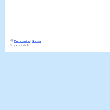
Druckversion
|
Sitemap
© Landreitschule