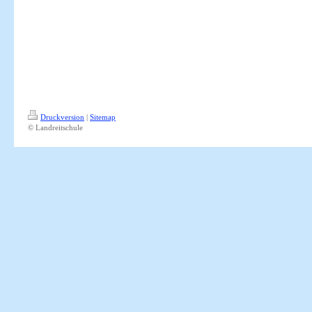
Druckversion
|
Sitemap
© Landreitschule